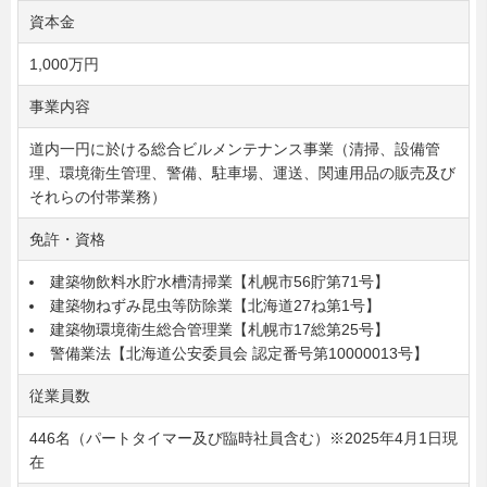
資本金
1,000万円
事業内容
道内一円に於ける総合ビルメンテナンス事業（清掃、設備管
理、環境衛生管理、警備、駐車場、運送、関連用品の販売及び
それらの付帯業務）
免許・資格
建築物飲料水貯水槽清掃業【札幌市56貯第71号】
建築物ねずみ昆虫等防除業【北海道27ね第1号】
建築物環境衛生総合管理業【札幌市17総第25号】
警備業法【北海道公安委員会 認定番号第10000013号】
従業員数
446名（パートタイマー及び臨時社員含む）※2025年4月1日現
在